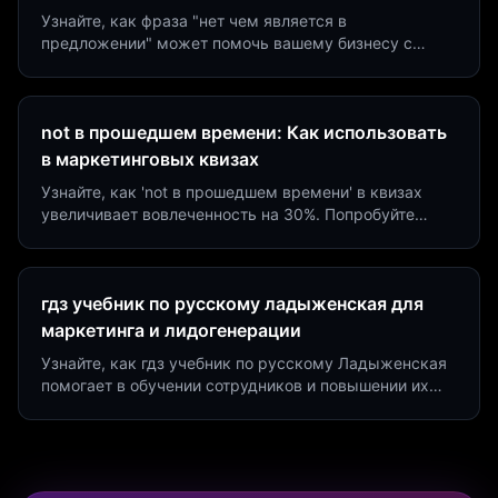
Узнайте, как фраза "нет чем является в
предложении" может помочь вашему бизнесу с
помощью квизов и виджетов. Увеличьте конверсию
на 40%!
not в прошедшем времени: Как использовать
в маркетинговых квизах
Узнайте, как 'not в прошедшем времени' в квизах
увеличивает вовлеченность на 30%. Попробуйте
создать квиз за 5 минут на платформе Insaid
Marketing.
гдз учебник по русскому ладыженская для
маркетинга и лидогенерации
Узнайте, как гдз учебник по русскому Ладыженская
помогает в обучении сотрудников и повышении их
продуктивности. Интеграция квизов и виджетов.