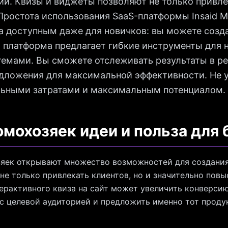
и. Квизы и виджеты позволяют не только привле
Простота использования SaaS-платформы Insaid M
а доступным даже для новичков: вы можете созд
а платформа предлагает гибкие инструменты для 
темами. Вы сможете отслеживать результаты в р
дложения для максимальной эффективности. Не у
льными затратами и максимальным потенциалом.
омохозяек идеи и польза для 
зяек открывают множество возможностей для создания
не только привлекать клиентов, но и значительно повы
ерактивного квиза на сайт может увеличить конверсию
 с целевой аудиторией и предложить именно тот продук