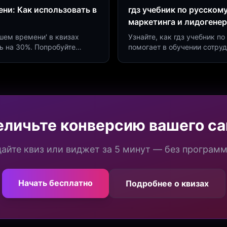
ни: Как использовать в
гдз учебник по русском
маркетинга и лидогене
дшем времени' в квизах
Узнайте, как гдз учебник 
ь на 30%. Попробуйте
помогает в обучении сотру
а платформе Insaid
продуктивности. Интеграци
еличьте конверсию вашего са
айте квиз или виджет за 5 минут — без програм
Начать бесплатно
Подробнее о квизах