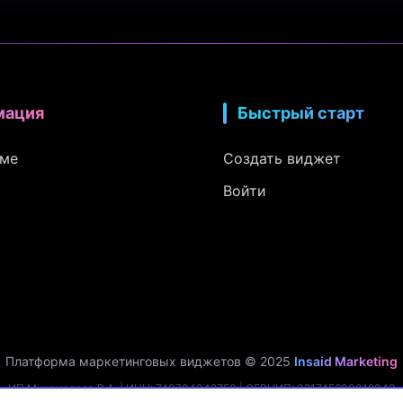
мация
Быстрый старт
рме
Создать виджет
Войти
Платформа маркетинговых виджетов © 2025
Insaid Marketing
ИП Мухамадеев Р.А. | ИНН: 740704342750 | ОГРНИП: 321745600019048