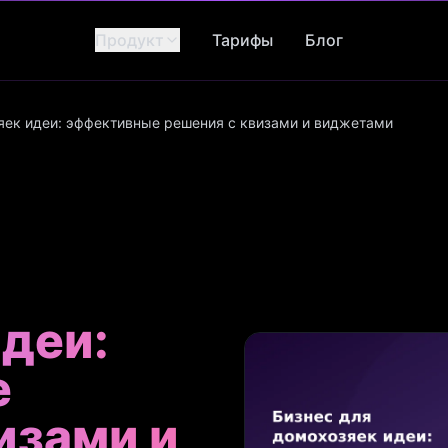
Продукт
Тарифы
Блог
яек идеи: эффективные решения с квизами и виджетами
деи:
е
изами и