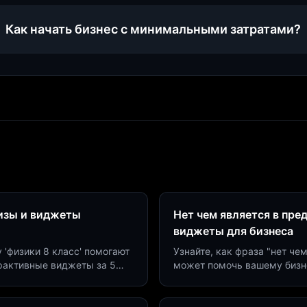
Как начать бизнес с минимальными затратами?
визы и виджеты
Нет чем является в пре
виджеты для бизнеса
у 'физики 8 класс' помогают
Узнайте, как фраза "нет че
ерактивные виджеты за 5
может помочь вашему бизн
сию до 40%.
виджетов. Увеличьте конве