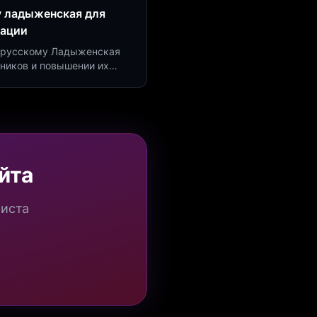
у ладыженская для
рации
по русскому Ладыженская
дников и повышении их
я квизов и виджетов.
йта
миста