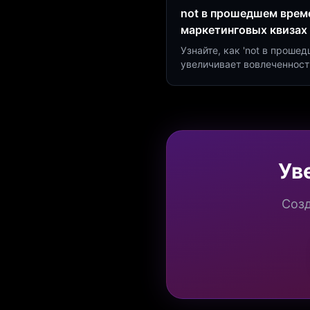
not в прошедшем време
маркетинговых квизах
Узнайте, как 'not в проше
увеличивает вовлеченност
создать квиз за 5 минут н
Marketing.
Ув
Созд