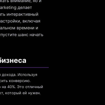
кать внимание, но и
arketing делает
ать интерактивный
настройки, включая
еальном времени и
пустите шанс начать
бизнеса
 дохода. Используя
сить конверсию.
 на 40%. Это отличный
т, который ей нужен.