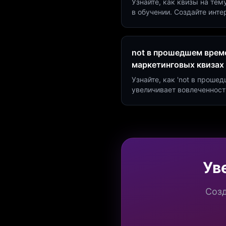
Узнайте, как квизы на тем
в обучении. Создайте инт
минут и увеличьте конвер
not в прошедшем време
маркетинговых квизах
Узнайте, как 'not в проше
увеличивает вовлеченност
создать квиз за 5 минут н
Marketing.
Ув
Созд