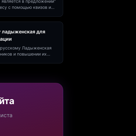
м является в предложении"
есу с помощью квизов и
рсию на 40%!
у ладыженская для
рации
по русскому Ладыженская
дников и повышении их
я квизов и виджетов.
йта
миста