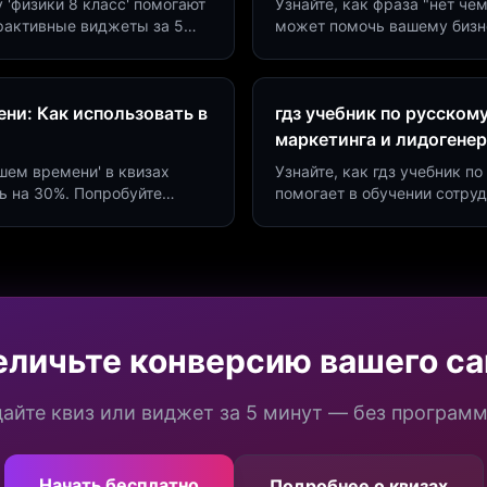
у 'физики 8 класс' помогают
Узнайте, как фраза "нет че
ерактивные виджеты за 5
может помочь вашему бизн
сию до 40%.
виджетов. Увеличьте конве
ни: Как использовать в
гдз учебник по русском
маркетинга и лидогене
дшем времени' в квизах
Узнайте, как гдз учебник 
ь на 30%. Попробуйте
помогает в обучении сотру
а платформе Insaid
продуктивности. Интеграци
еличьте конверсию вашего са
айте квиз или виджет за 5 минут — без програм
Начать бесплатно
Подробнее о квизах