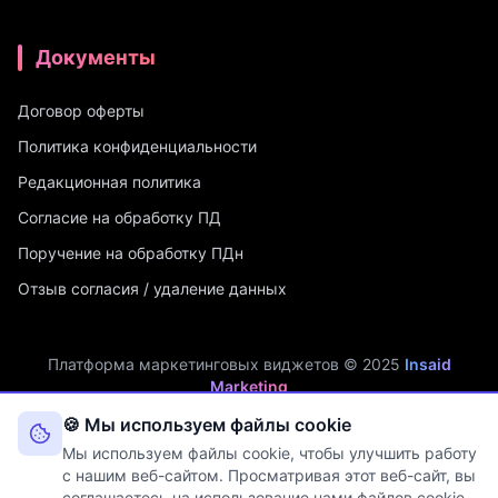
Документы
Договор оферты
Политика конфиденциальности
Редакционная политика
Согласие на обработку ПД
Поручение на обработку ПДн
Отзыв согласия / удаление данных
Платформа маркетинговых виджетов © 2025
Insaid
Marketing
ИП Мухамадеев Р.А. | ИНН: 740704342750 | ОГРНИП:
🍪 Мы используем файлы cookie
321745600019048
Мы используем файлы cookie, чтобы улучшить работу
Оператор персональных данных. Рег. №
74-25-030077
в реестре
с нашим веб-сайтом. Просматривая этот веб-сайт, вы
Роскомнадзора (Приказ № 108 от 03.06.2025)
соглашаетесь на использование нами файлов cookie.