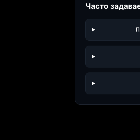
Часто задава
П