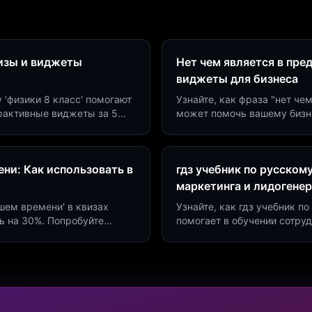
визы и виджеты
Нет чем является в пре
виджеты для бизнеса
у 'физики 8 класс' помогают
Узнайте, как фраза "нет че
ерактивные виджеты за 5
может помочь вашему бизн
сию до 40%.
виджетов. Увеличьте конве
ни: Как использовать в
гдз учебник по русском
маркетинга и лидогене
дшем времени' в квизах
Узнайте, как гдз учебник 
ь на 30%. Попробуйте
помогает в обучении сотру
а платформе Insaid
продуктивности. Интеграци