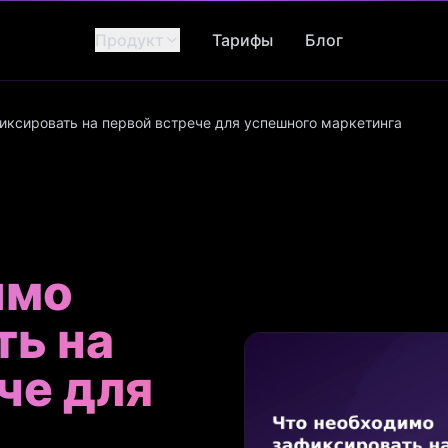
Продукт
Тарифы
Блог
иксировать на первой встрече для успешного маркетинга
имо
ть на
че для