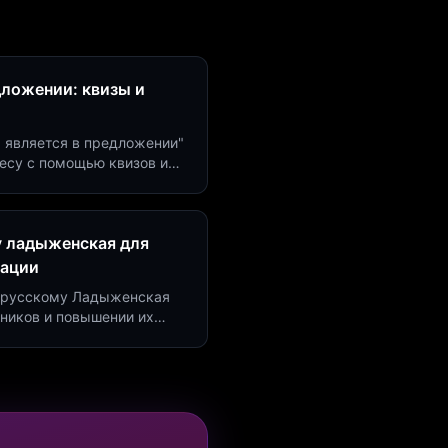
дложении: квизы и
м является в предложении"
есу с помощью квизов и
рсию на 40%!
у ладыженская для
рации
по русскому Ладыженская
дников и повышении их
я квизов и виджетов.