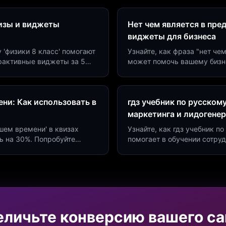
визы и виджеты
Нет чем является в пре
виджеты для бизнеса
у 'физики 8 класс' помогают
Узнайте, как фраза "нет че
ерактивные виджеты за 5
может помочь вашему бизн
сию до 40%.
виджетов. Увеличьте конве
ни: Как использовать в
гдз учебник по русском
маркетинга и лидогене
дшем времени' в квизах
Узнайте, как гдз учебник 
ь на 30%. Попробуйте
помогает в обучении сотру
а платформе Insaid
продуктивности. Интеграци
еличьте конверсию вашего са