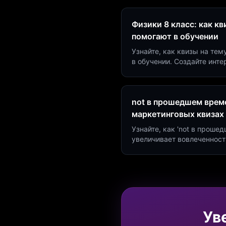
Физики 8 класс: как к
помогают в обучении
Узнайте, как квизы на тем
в обучении. Создайте инт
минут и увеличьте конвер
not в прошедшем време
маркетинговых квизах
Узнайте, как 'not в проше
увеличивает вовлеченност
создать квиз за 5 минут н
Marketing.
Ув