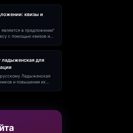
дложении: квизы и
м является в предложении"
есу с помощью квизов и
рсию на 40%!
у ладыженская для
рации
по русскому Ладыженская
дников и повышении их
я квизов и виджетов.
йта