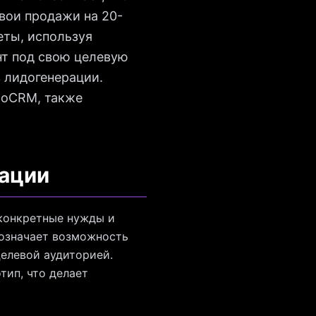
вои продажи на 20-
еты, используя
нт под свою целевую
в лидогенерации.
moCRM, также
зации
 конкретные нужды и
 означает возможность
целевой аудиторией.
тип, что делает