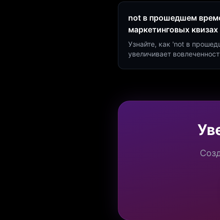
not в прошедшем време
маркетинговых квизах
Узнайте, как 'not в проше
увеличивает вовлеченност
создать квиз за 5 минут н
Marketing.
Ув
Созд