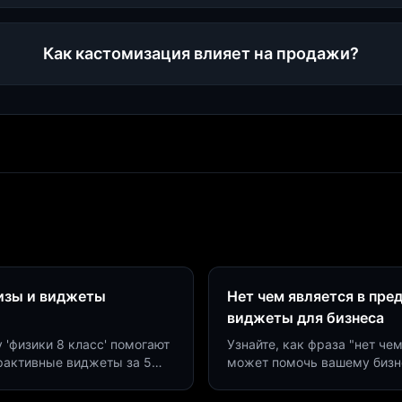
Как кастомизация влияет на продажи?
визы и виджеты
Нет чем является в пре
виджеты для бизнеса
у 'физики 8 класс' помогают
Узнайте, как фраза "нет че
ерактивные виджеты за 5
может помочь вашему бизн
сию до 40%.
виджетов. Увеличьте конве