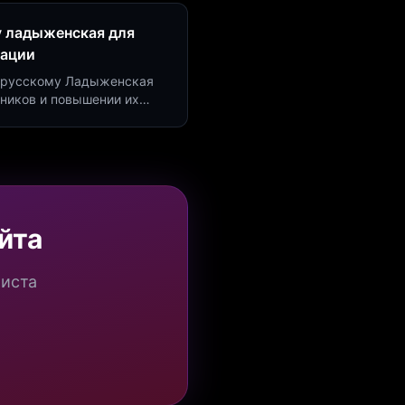
у ладыженская для
рации
по русскому Ладыженская
дников и повышении их
я квизов и виджетов.
йта
миста