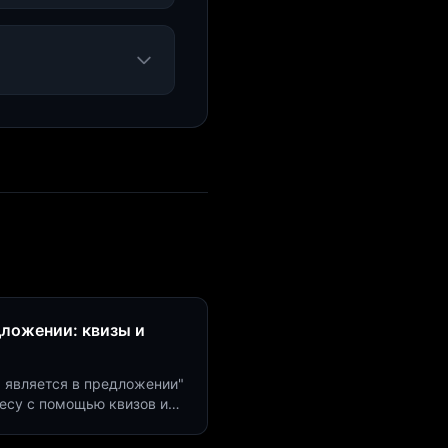
дложении: квизы и
м является в предложении"
есу с помощью квизов и
рсию на 40%!