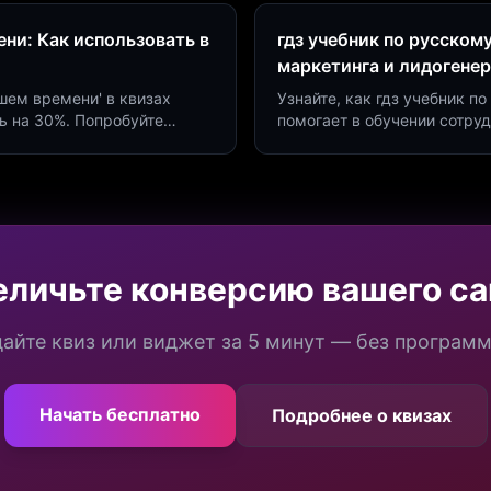
ни: Как использовать в
гдз учебник по русском
маркетинга и лидогене
дшем времени' в квизах
Узнайте, как гдз учебник 
ь на 30%. Попробуйте
помогает в обучении сотру
а платформе Insaid
продуктивности. Интеграци
еличьте конверсию вашего са
айте квиз или виджет за 5 минут — без програм
Начать бесплатно
Подробнее о квизах