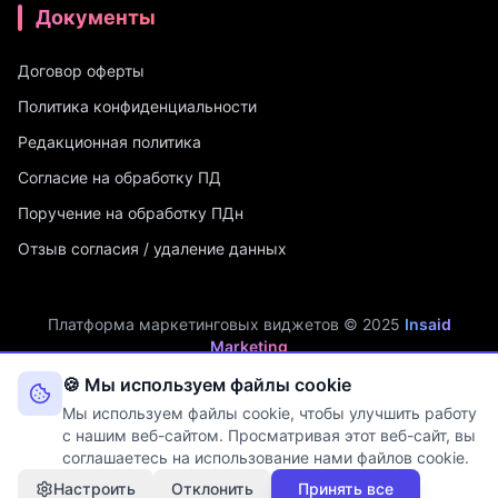
Документы
Договор оферты
Политика конфиденциальности
Редакционная политика
Согласие на обработку ПД
Поручение на обработку ПДн
Отзыв согласия / удаление данных
Платформа маркетинговых виджетов © 2025
Insaid
Marketing
ИП Мухамадеев Р.А. | ИНН: 740704342750 | ОГРНИП:
🍪 Мы используем файлы cookie
321745600019048
Мы используем файлы cookie, чтобы улучшить работу
Оператор персональных данных. Рег. №
74-25-030077
в реестре
с нашим веб-сайтом. Просматривая этот веб-сайт, вы
Роскомнадзора (Приказ № 108 от 03.06.2025)
соглашаетесь на использование нами файлов cookie.
Настроить
Отклонить
Принять все