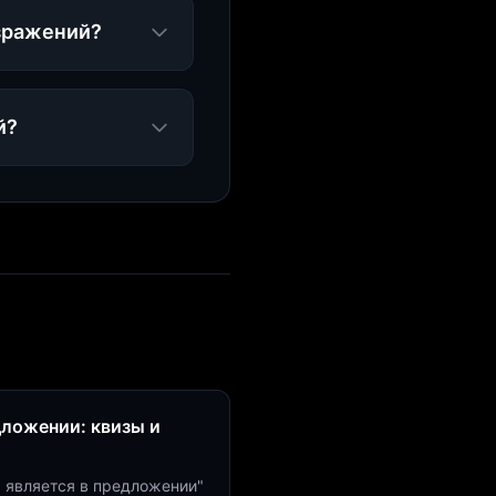
озражений?
й?
дложении: квизы и
м является в предложении"