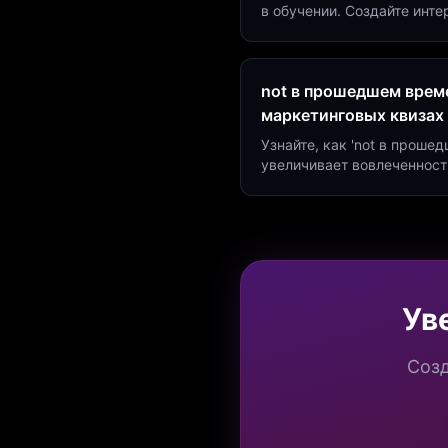
в обучении. Создайте инт
минут и увеличьте конвер
not в прошедшем време
маркетинговых квизах
Узнайте, как 'not в проше
увеличивает вовлеченност
создать квиз за 5 минут н
Marketing.
Ув
Созд