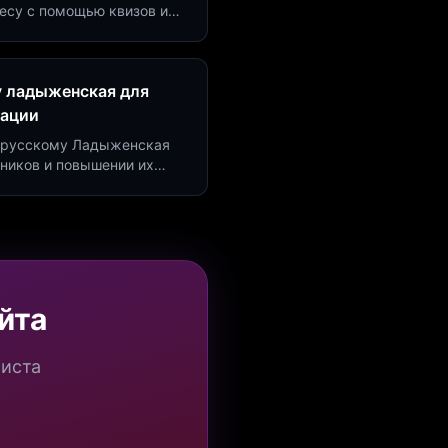
есу с помощью квизов и
рсию на 40%!
у ладыженская для
рации
по русскому Ладыженская
дников и повышении их
я квизов и виджетов.
йта
миста