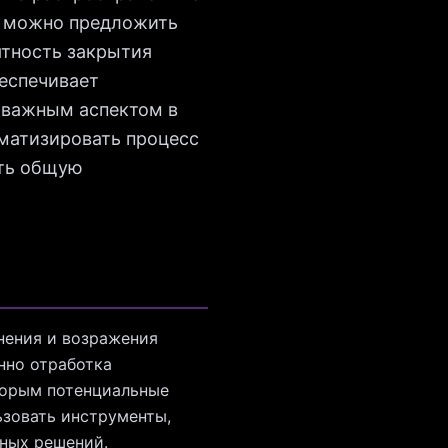
, можно предложить
ятность закрытия
еспечивает
 важным аспектом в
оматизировать процесс
ить общую
нения и возражения
нно отработка
торым потенциальные
ьзовать инструменты,
нных решений.