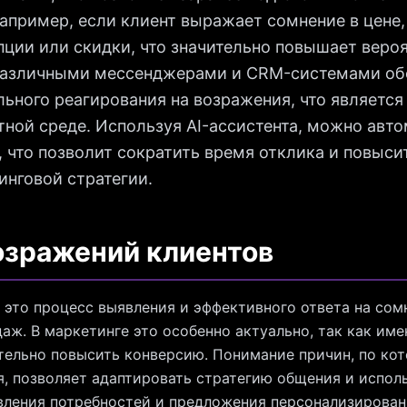
Например, если клиент выражает сомнение в цене
ции или скидки, что значительно повышает веро
 различными мессенджерами и CRM-системами об
ьного реагирования на возражения, что является
ной среде. Используя AI-ассистента, можно авт
 что позволит сократить время отклика и повыс
нговой стратегии.
озражений клиентов
это процесс выявления и эффективного ответа на сом
аж. В маркетинге это особенно актуально, так как име
тельно повысить конверсию. Понимание причин, по ко
я, позволяет адаптировать стратегию общения и испол
явления потребностей и предложения персонализирова