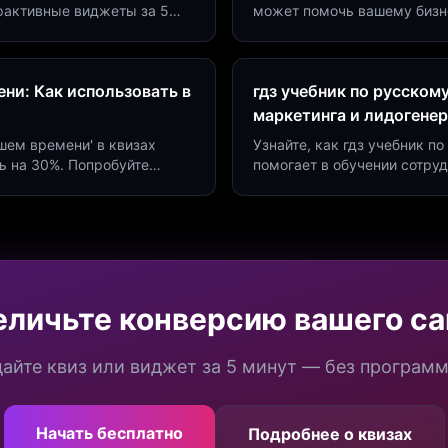
ерактивные виджеты за 5
может помочь вашему бизн
сию до 40%.
виджетов. Увеличьте конве
ни: Как использовать в
гдз учебник по русском
маркетинга и лидогене
дшем времени' в квизах
Узнайте, как гдз учебник 
ь на 30%. Попробуйте
помогает в обучении сотру
а платформе Insaid
продуктивности. Интеграци
еличьте конверсию вашего са
айте квиз или виджет за 5 минут — без програм
Начать бесплатно
Подробнее о квизах