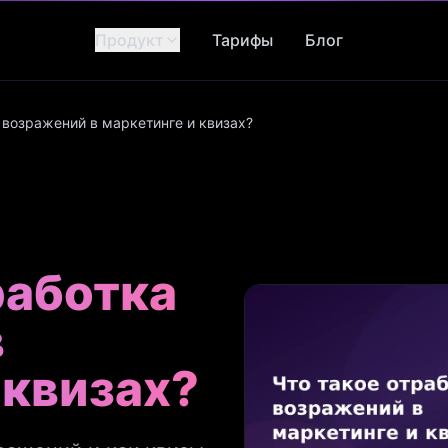
Продукт
Тарифы
Блог
 возражений в маркетинге и квизах?
работка
в
 квизах?