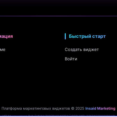
мация
Быстрый старт
рме
Создать виджет
Войти
Платформа маркетинговых виджетов © 2025
Insaid Marketing
ИП Мухамадеев Р.А. | ИНН: 740704342750 | ОГРНИП: 321745600019048