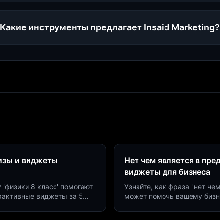
Какие инструменты предлагает Insaid Marketing?
визы и виджеты
Нет чем является в пре
виджеты для бизнеса
у 'физики 8 класс' помогают
Узнайте, как фраза "нет че
ерактивные виджеты за 5
может помочь вашему бизн
сию до 40%.
виджетов. Увеличьте конве