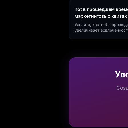
not в прошедшем време
маркетинговых квизах
Узнайте, как 'not в проше
увеличивает вовлеченност
создать квиз за 5 минут н
Marketing.
Ув
Созд