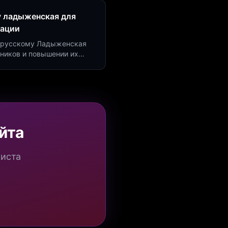
у ладыженская для
рации
по русскому Ладыженская
дников и повышении их
я квизов и виджетов.
йта
миста