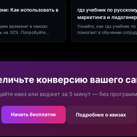
ни: Как использовать в
гдз учебник по русском
маркетинга и лидогене
дшем времени' в квизах
Узнайте, как гдз учебник 
ь на 30%. Попробуйте
помогает в обучении сотру
а платформе Insaid
продуктивности. Интеграци
еличьте конверсию вашего са
айте квиз или виджет за 5 минут — без програм
Начать бесплатно
Подробнее о квизах