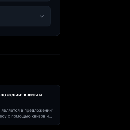
дложении: квизы и
м является в предложении"
есу с помощью квизов и
рсию на 40%!