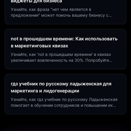
виджеты для бизнеса
Узнайте, как фраза "нет чем является в
предложении" может помочь вашему бизнесу с
помощью квизов и виджетов. Увеличьте конверсию
на 40%!
not в прошедшем времени: Как использовать
в маркетинговых квизах
Узнайте, как 'not в прошедшем времени' в квизах
увеличивает вовлеченность на 30%. Попробуйте
создать квиз за 5 минут на платформе Insaid
Marketing.
гдз учебник по русскому ладыженская для
маркетинга и лидогенерации
Узнайте, как гдз учебник по русскому Ладыженская
помогает в обучении сотрудников и повышении их
продуктивности. Интеграция квизов и виджетов.