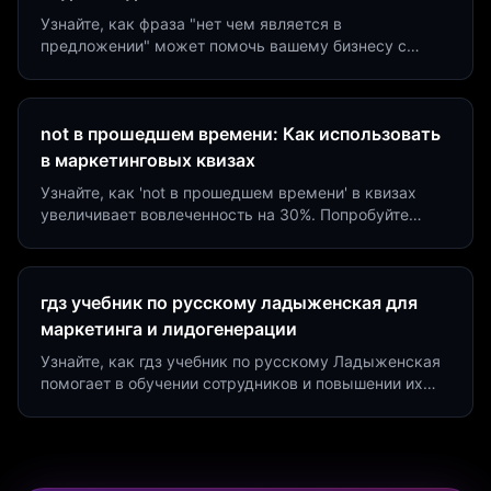
Узнайте, как фраза "нет чем является в
предложении" может помочь вашему бизнесу с
помощью квизов и виджетов. Увеличьте конверсию
на 40%!
not в прошедшем времени: Как использовать
в маркетинговых квизах
Узнайте, как 'not в прошедшем времени' в квизах
увеличивает вовлеченность на 30%. Попробуйте
создать квиз за 5 минут на платформе Insaid
Marketing.
гдз учебник по русскому ладыженская для
маркетинга и лидогенерации
Узнайте, как гдз учебник по русскому Ладыженская
помогает в обучении сотрудников и повышении их
продуктивности. Интеграция квизов и виджетов.