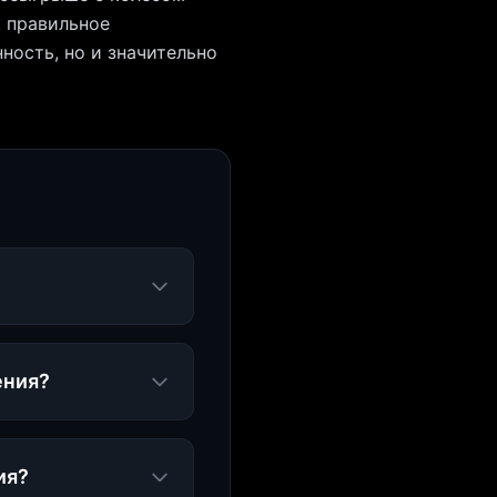
к правильное
ность, но и значительно
ения?
ия?