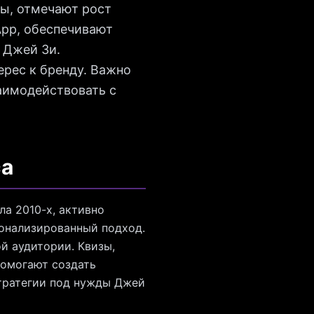
ы, отмечают рост
App, обеспечивают
 Джей Зи.
ерес к бренду. Важно
аимодействовать с
са
а 2010-х, активно
сонализированный подход.
й аудитории. Квизы,
помогают создать
тратегии под нужды Джей