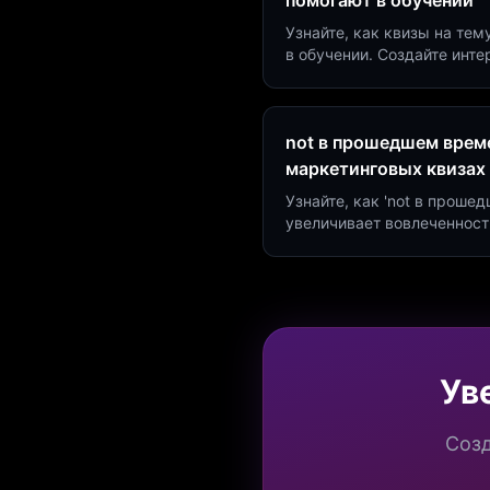
помогают в обучении
Узнайте, как квизы на тем
в обучении. Создайте инт
минут и увеличьте конвер
not в прошедшем време
маркетинговых квизах
Узнайте, как 'not в проше
увеличивает вовлеченност
создать квиз за 5 минут н
Marketing.
Ув
Созд