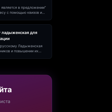
м является в предложении"
есу с помощью квизов и
рсию на 40%!
у ладыженская для
рации
по русскому Ладыженская
дников и повышении их
я квизов и виджетов.
йта
миста