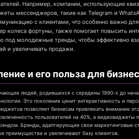
вателей. Например, компании, использующие квиз
жеты мессенджеров, такие как Telegram и Whats
муникацию с клиентами, что особенно важно для
р колеса фортуны, также помогает повысить инт
ию под молодежные тренды, чтобы эффективно вз
ей и увеличивать продажи.
ление и его польза для бизне
чающее людей, родившихся с середины 1990-х до начал
нологии. Это поколение ценит интерактивность и пер
виджетов позволяет бизнесам привлекать внимание это
овлеченность пользователей на 40%, а видеовиджеты 
брендом. Бренды, адаптирующие свои маркетинговые с
ые преимущества и увеличивают базу клиентов.