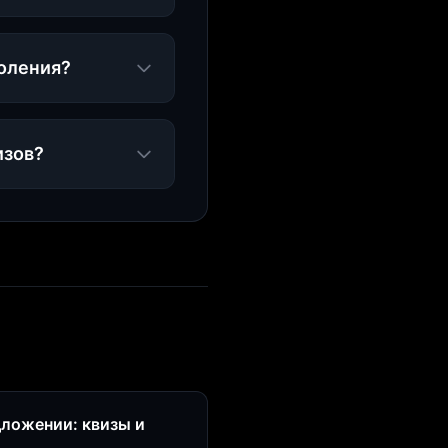
коления?
изов?
дложении: квизы и