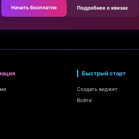
Начать бесплатно
Подробнее о квизах
мация
Быстрый старт
рме
Создать виджет
Войти