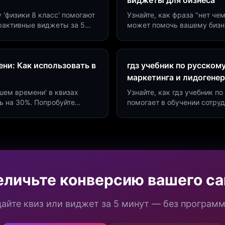
виджеты для бизнеса
у 'физики 8 класс' помогают
Узнайте, как фраза "нет че
ерактивные виджеты за 5
может помочь вашему бизн
сию до 40%.
виджетов. Увеличьте конве
ни: Как использовать в
гдз учебник по русском
маркетинга и лидогене
дшем времени' в квизах
Узнайте, как гдз учебник 
ь на 30%. Попробуйте
помогает в обучении сотру
а платформе Insaid
продуктивности. Интеграци
еличьте конверсию вашего са
айте квиз или виджет за 5 минут — без програм