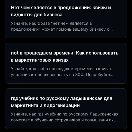
Нет чем является в предложении: квизы и
виджеты для бизнеса
Узнайте, как фраза "нет чем является в
предложении" может помочь вашему бизнесу с
помощью квизов и виджетов. Увеличьте конверсию
на 40%!
not в прошедшем времени: Как использовать
в маркетинговых квизах
Узнайте, как 'not в прошедшем времени' в квизах
увеличивает вовлеченность на 30%. Попробуйте
создать квиз за 5 минут на платформе Insaid
Marketing.
гдз учебник по русскому ладыженская для
маркетинга и лидогенерации
Узнайте, как гдз учебник по русскому Ладыженская
помогает в обучении сотрудников и повышении их
продуктивности. Интеграция квизов и виджетов.