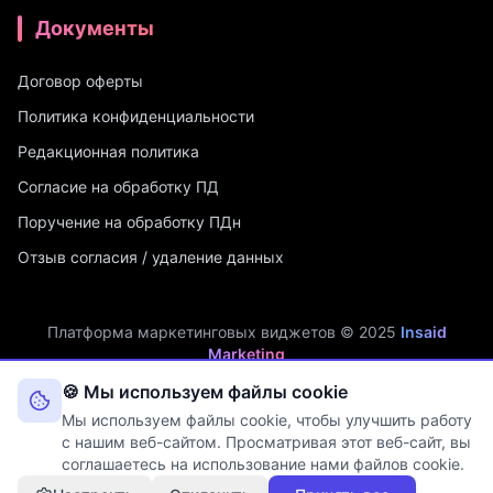
Документы
Договор оферты
Политика конфиденциальности
Редакционная политика
Согласие на обработку ПД
Поручение на обработку ПДн
Отзыв согласия / удаление данных
Платформа маркетинговых виджетов © 2025
Insaid
Marketing
ИП Мухамадеев Р.А. | ИНН: 740704342750 | ОГРНИП:
🍪 Мы используем файлы cookie
321745600019048
Мы используем файлы cookie, чтобы улучшить работу
Оператор персональных данных. Рег. №
74-25-030077
в реестре
с нашим веб-сайтом. Просматривая этот веб-сайт, вы
Роскомнадзора (Приказ № 108 от 03.06.2025)
соглашаетесь на использование нами файлов cookie.