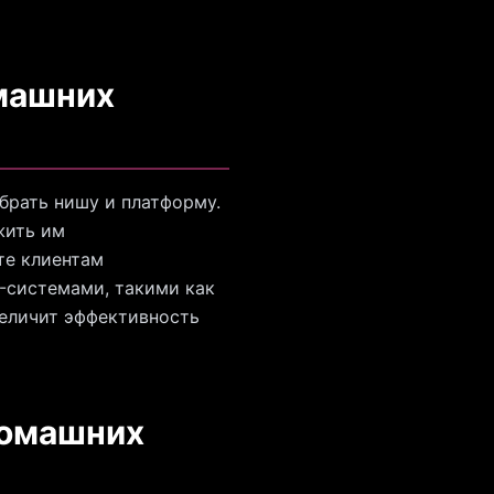
омашних
брать нишу и платформу.
жить им
те клиентам
-системами, такими как
величит эффективность
домашних