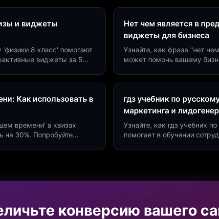
визы и виджеты
Нет чем является в пре
виджеты для бизнеса
у 'физики 8 класс' помогают
Узнайте, как фраза "нет че
ерактивные виджеты за 5
может помочь вашему бизн
сию до 40%.
виджетов. Увеличьте конве
ни: Как использовать в
гдз учебник по русском
маркетинга и лидогене
дшем времени' в квизах
Узнайте, как гдз учебник 
ь на 30%. Попробуйте
помогает в обучении сотру
а платформе Insaid
продуктивности. Интеграци
еличьте конверсию вашего са