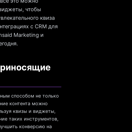
 все это можно
 виджеты, чтобы
влекательного квиза
интеграциях с CRM для
said Marketing и
егодня.
приносящие
чным способом не только
ание контента можно
льзуя квизы и виджеты,
ние таких инструментов,
улучшить конверсию на