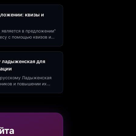
дложении: квизы и
м является в предложении"
есу с помощью квизов и
рсию на 40%!
у ладыженская для
рации
по русскому Ладыженская
дников и повышении их
я квизов и виджетов.
йта