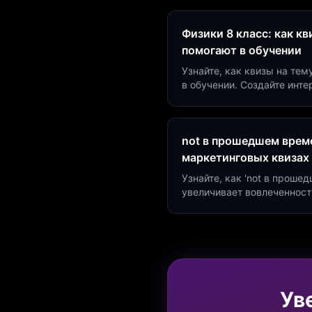
Физики 8 класс: как к
помогают в обучении
Узнайте, как квизы на тем
в обучении. Создайте инт
минут и увеличьте конвер
not в прошедшем време
маркетинговых квизах
Узнайте, как 'not в проше
увеличивает вовлеченност
создать квиз за 5 минут н
Marketing.
Ув