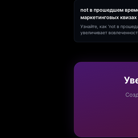
not в прошедшем време
маркетинговых квизах
Узнайте, как 'not в проше
увеличивает вовлеченност
создать квиз за 5 минут н
Marketing.
Ув
Созд