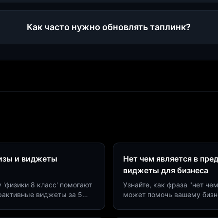
Как часто нужно обновлять таплинк?
визы и виджеты
Нет чем является в пре
виджеты для бизнеса
у 'физики 8 класс' помогают
Узнайте, как фраза "нет че
ерактивные виджеты за 5
может помочь вашему бизн
сию до 40%.
виджетов. Увеличьте конве