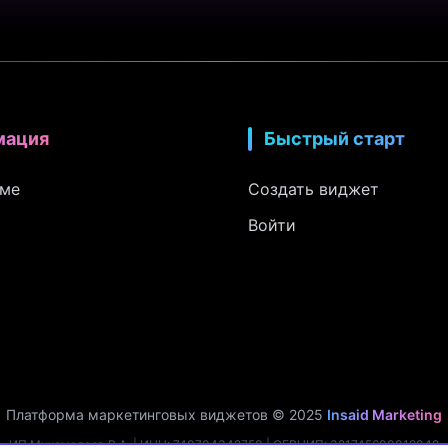
мация
Быстрый старт
рме
Создать виджет
Войти
Платформа маркетинговых виджетов © 2025
Insaid Marketing
ИП Мухамадеев Р.А. | ИНН: 740704342750 | ОГРНИП: 321745600019048