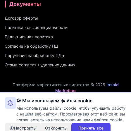
Документы
Договор оферты
Политика конфиденциальности
Редакционная политика
Согласие на обработку ПД
Поручение на обработку ПДн
Отзыв согласия / удаление данных
Платформа маркетинговых виджетов © 2025
Insaid
Marketing
ИП Мухамадеев Р.А. | ИНН: 740704342750 | ОГРНИП:
🍪 Мы используем файлы cookie
321745600019048
Мы используем файлы cookie, чтобы улучшить работу
Оператор персональных данных. Рег. №
74-25-030077
в реестре
с нашим веб-сайтом. Просматривая этот веб-сайт, вы
Роскомнадзора (Приказ № 108 от 03.06.2025)
соглашаетесь на использование нами файлов cookie.
Настроить
Отклонить
Принять все