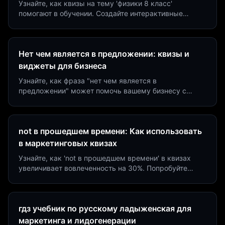
Узнайте, как квизы на тему 'физики 8 класс'
помогают в обучении. Создайте интерактивные
виджеты за 5 минут и увеличьте конверсию до 40%.
Нет чем является в предложении: квизы и
виджеты для бизнеса
Узнайте, как фраза "нет чем является в
предложении" может помочь вашему бизнесу с
помощью квизов и виджетов. Увеличьте конверсию
на 40%!
not в прошедшем времени: Как использовать
в маркетинговых квизах
Узнайте, как 'not в прошедшем времени' в квизах
увеличивает вовлеченность на 30%. Попробуйте
создать квиз за 5 минут на платформе Insaid
Marketing.
гдз учебник по русскому ладыженская для
маркетинга и лидогенерации