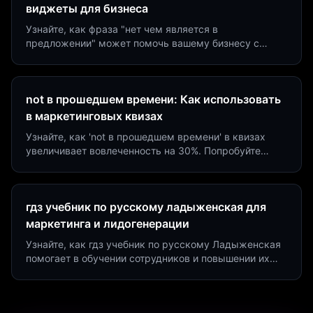
виджеты для бизнеса
Узнайте, как фраза "нет чем является в
предложении" может помочь вашему бизнесу с
помощью квизов и виджетов. Увеличьте конверсию
на 40%!
not в прошедшем времени: Как использовать
в маркетинговых квизах
Узнайте, как 'not в прошедшем времени' в квизах
увеличивает вовлеченность на 30%. Попробуйте
создать квиз за 5 минут на платформе Insaid
Marketing.
гдз учебник по русскому ладыженская для
маркетинга и лидогенерации
Узнайте, как гдз учебник по русскому Ладыженская
помогает в обучении сотрудников и повышении их
продуктивности. Интеграция квизов и виджетов.