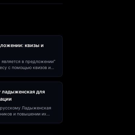
дложении: квизы и
м является в предложении"
есу с помощью квизов и
рсию на 40%!
у ладыженская для
рации
по русскому Ладыженская
дников и повышении их
я квизов и виджетов.