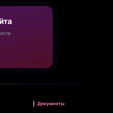
йта
миста
Документы