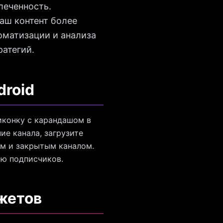
леченность.
аш контент более
оматизации и анализа
ратегий.
droid
 иконку с карандашом в
ие канала, загрузите
ым и закрытым каналом.
ию подписчиков.
жетов