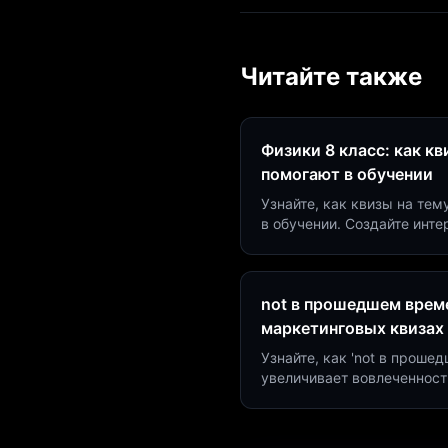
Читайте также
Физики 8 класс: как к
помогают в обучении
Узнайте, как квизы на тем
в обучении. Создайте инт
минут и увеличьте конвер
not в прошедшем време
маркетинговых квизах
Узнайте, как 'not в проше
увеличивает вовлеченност
создать квиз за 5 минут н
Marketing.