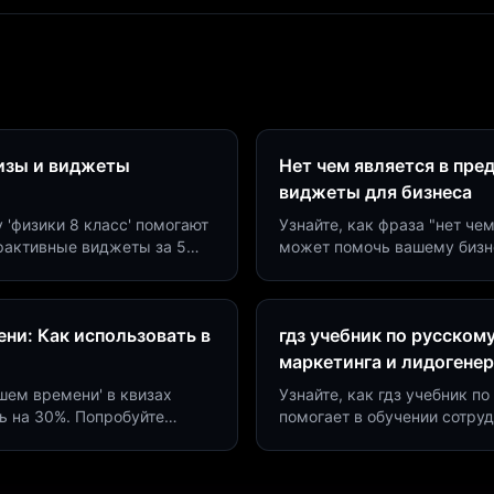
визы и виджеты
Нет чем является в пре
виджеты для бизнеса
у 'физики 8 класс' помогают
Узнайте, как фраза "нет че
ерактивные виджеты за 5
может помочь вашему бизн
сию до 40%.
виджетов. Увеличьте конве
ни: Как использовать в
гдз учебник по русском
маркетинга и лидогене
дшем времени' в квизах
Узнайте, как гдз учебник 
ь на 30%. Попробуйте
помогает в обучении сотру
а платформе Insaid
продуктивности. Интеграци