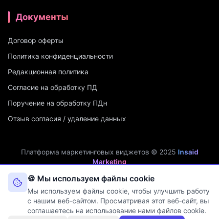
Документы
Договор оферты
Политика конфиденциальности
Редакционная политика
Согласие на обработку ПД
Поручение на обработку ПДн
Отзыв согласия / удаление данных
Платформа маркетинговых виджетов © 2025
Insaid
Marketing
ИП Мухамадеев Р.А. | ИНН: 740704342750 | ОГРНИП:
🍪 Мы используем файлы cookie
321745600019048
Мы используем файлы cookie, чтобы улучшить работу
Оператор персональных данных. Рег. №
74-25-030077
в реестре
с нашим веб-сайтом. Просматривая этот веб-сайт, вы
Роскомнадзора (Приказ № 108 от 03.06.2025)
соглашаетесь на использование нами файлов cookie.