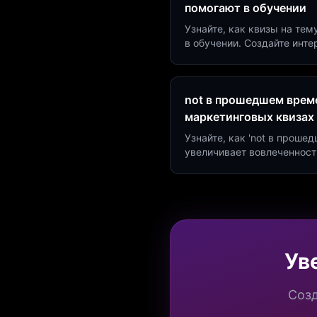
помогают в обучении
Узнайте, как квизы на тем
в обучении. Создайте инт
минут и увеличьте конвер
not в прошедшем време
маркетинговых квизах
Узнайте, как 'not в проше
увеличивает вовлеченност
создать квиз за 5 минут н
Marketing.
Ув
Созд