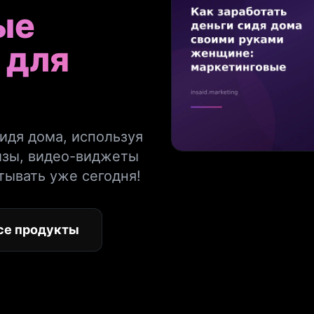
ые
 для
сидя дома, используя
изы, видео-виджеты
тывать уже сегодня!
се продукты