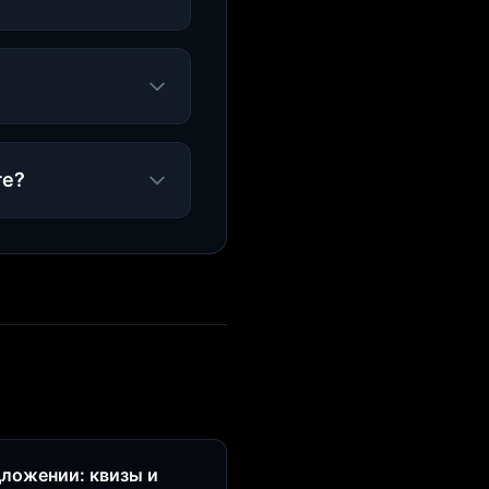
ге?
дложении: квизы и