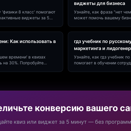
виджеты для бизнеса
у 'физики 8 класс' помогают
Узнайте, как фраза "нет че
ерактивные виджеты за 5
может помочь вашему бизн
сию до 40%.
виджетов. Увеличьте конве
ни: Как использовать в
гдз учебник по русском
маркетинга и лидогене
дшем времени' в квизах
Узнайте, как гдз учебник 
ь на 30%. Попробуйте
помогает в обучении сотру
а платформе Insaid
продуктивности. Интеграци
еличьте конверсию вашего са
айте квиз или виджет за 5 минут — без програм