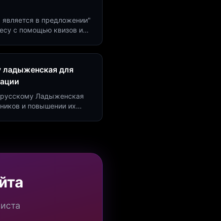
м является в предложении"
есу с помощью квизов и
рсию на 40%!
у ладыженская для
рации
по русскому Ладыженская
дников и повышении их
я квизов и виджетов.
йта
миста