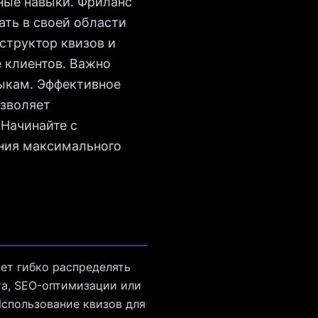
чные навыки. Фриланс
ать в своей области
структор квизов и
 клиентов. Важно
выкам. Эффективное
озволяет
 Начинайте с
ения максимального
ет гибко распределять
та, SEO-оптимизации или
Использование квизов для