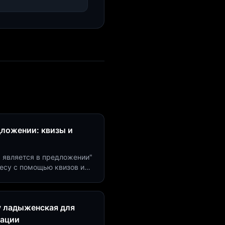
дложении: квизы и
м является в предложении"
есу с помощью квизов и
рсию на 40%!
у ладыженская для
рации