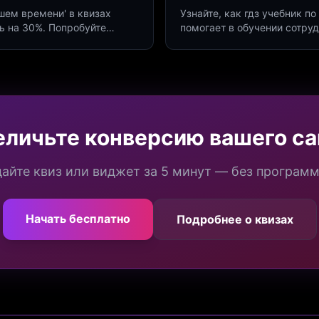
дшем времени' в квизах
Узнайте, как гдз учебник 
ь на 30%. Попробуйте
помогает в обучении сотру
а платформе Insaid
продуктивности. Интеграци
еличьте конверсию вашего са
айте квиз или виджет за 5 минут — без програм
Начать бесплатно
Подробнее о квизах