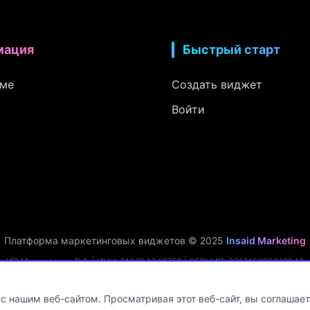
мация
Быстрый старт
рме
Создать виджет
Войти
Платформа маркетинговых виджетов © 2025
Insaid Marketing
ИП Мухамадеев Р.А. | ИНН: 740704342750 | ОГРНИП: 321745600019048
льных данных. Рег. №
74-25-030077
в реестре Роскомнадзора (Приказ № 1
с нашим веб-сайтом. Просматривая этот веб-сайт, вы соглашает