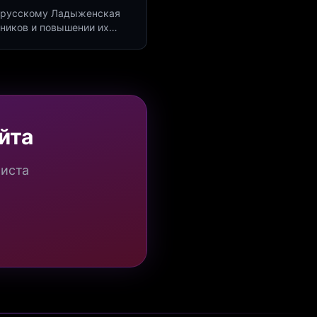
по русскому Ладыженская
дников и повышении их
я квизов и виджетов.
йта
миста