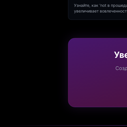
Узнайте, как 'not в проше
увеличивает вовлеченност
создать квиз за 5 минут н
Marketing.
Ув
Созд