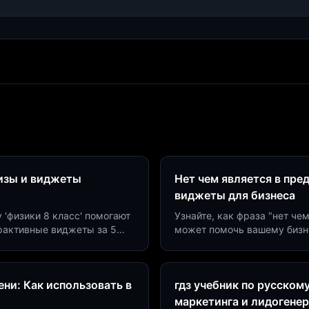
визы и виджеты
Нет чем является в пре
виджеты для бизнеса
у 'физики 8 класс' помогают
Узнайте, как фраза "нет че
ерактивные виджеты за 5
может помочь вашему бизн
сию до 40%.
виджетов. Увеличьте конве
ни: Как использовать в
гдз учебник по русском
маркетинга и лидогене