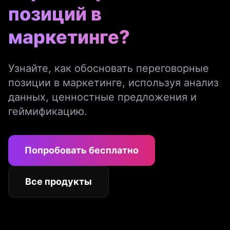
позиций в
маркетинге?
Узнайте, как обосновать переговорные
позиции в маркетинге, используя анализ
данных, ценностные предложения и
геймификацию.
Попробовать бесплатно
Все продукты