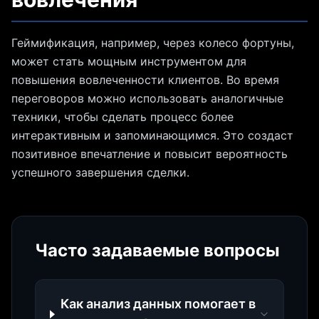
Геймификация, например, через колесо фортуны,
может стать мощным инструментом для
повышения вовлеченности клиентов. Во время
переговоров можно использовать аналогичные
техники, чтобы сделать процесс более
интерактивным и запоминающимся. Это создаст
позитивное впечатление и повысит вероятность
успешного завершения сделки.
Часто задаваемые вопросы
Как анализ данных помогает в