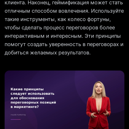
клиента. Наконец, геймификация может стать
отличным способом вовлечения. Используйте
такие инструменты, как колесо фортуны,
чтобы сделать процесс переговоров более
интерактивным и интересным. Эти принципы
помогут создать уверенность в переговорах и
добиться желаемых результатов.