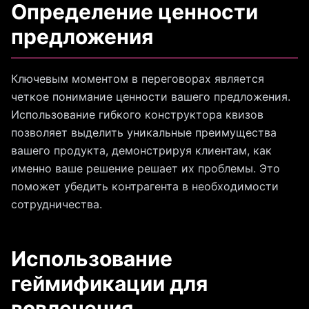
Определение ценности
предложения
Ключевым моментом в переговорах является
четкое понимание ценности вашего предложения.
Использование гибкого конструктора квизов
позволяет выделить уникальные преимущества
вашего продукта, демонстрируя клиентам, как
именно ваше решение решает их проблемы. Это
поможет убедить контрагента в необходимости
сотрудничества.
Использование
геймификации для
вовлечения