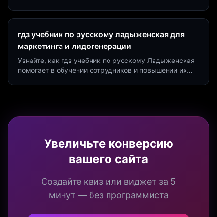
создать квиз за 5 минут на платформе Insaid
Marketing.
гдз учебник по русскому ладыженская для
маркетинга и лидогенерации
Узнайте, как гдз учебник по русскому Ладыженская
помогает в обучении сотрудников и повышении их
продуктивности. Интеграция квизов и виджетов.
Увеличьте конверсию
вашего сайта
Создайте квиз или виджет за 5
минут — без программиста