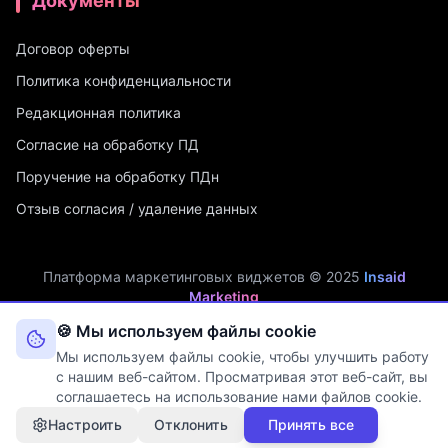
Документы
Договор оферты
Политика конфиденциальности
Редакционная политика
Согласие на обработку ПД
Поручение на обработку ПДн
Отзыв согласия / удаление данных
Платформа маркетинговых виджетов © 2025
Insaid
Marketing
ИП Мухамадеев Р.А. | ИНН: 740704342750 | ОГРНИП:
🍪 Мы используем файлы cookie
321745600019048
Мы используем файлы cookie, чтобы улучшить работу
Оператор персональных данных. Рег. №
74-25-030077
в реестре
с нашим веб-сайтом. Просматривая этот веб-сайт, вы
Роскомнадзора (Приказ № 108 от 03.06.2025)
соглашаетесь на использование нами файлов cookie.
Настроить
Отклонить
Принять все