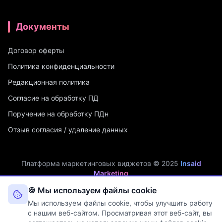
Документы
Договор оферты
Политика конфиденциальности
Редакционная политика
Согласие на обработку ПД
Поручение на обработку ПДн
Отзыв согласия / удаление данных
Платформа маркетинговых виджетов © 2025
Insaid
Marketing
ИП Мухамадеев Р.А. | ИНН: 740704342750 | ОГРНИП:
🍪 Мы используем файлы cookie
321745600019048
Мы используем файлы cookie, чтобы улучшить работу
Оператор персональных данных. Рег. №
74-25-030077
в реестре
с нашим веб-сайтом. Просматривая этот веб-сайт, вы
Роскомнадзора (Приказ № 108 от 03.06.2025)