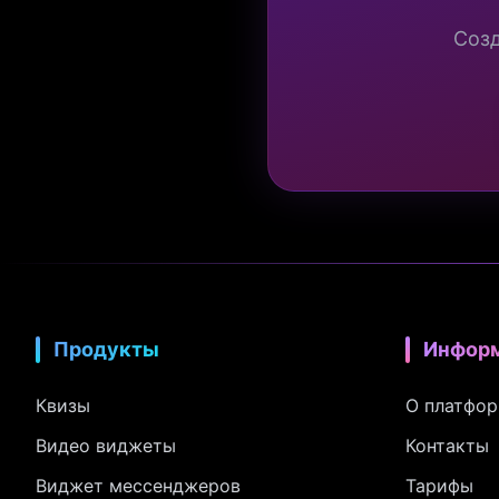
Созд
Продукты
Инфор
Квизы
О платфо
Видео виджеты
Контакты
Виджет мессенджеров
Тарифы