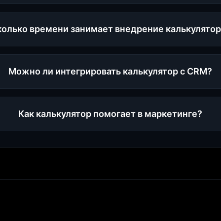
олько времени занимает внедрение калькулятор
Можно ли интегрировать калькулятор с CRM?
Как калькулятор помогает в маркетинге?