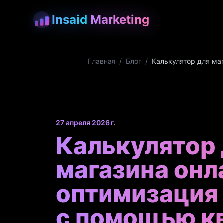
Insaid
Marketing
Главная
/
Блог
/
Калькулятор для ма
27 апреля 2026 г.
Калькулятор
магазина онл
оптимизация
с помощью кв