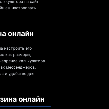
алькулятора на сайт
ейшем настраивать
на онлайн
а настроить его
ие как размеры,
недрение калькулятора
етах мессенджеров.
ов и удобстве для
азина онлайн