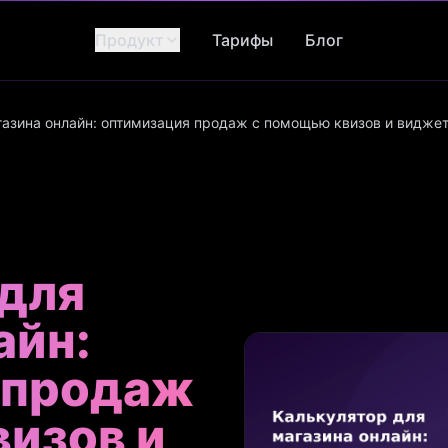
Продукт
Тарифы
Блог
газина онлайн: оптимизация продаж с помощью квизов и видже
 для
айн:
 продаж
изов и