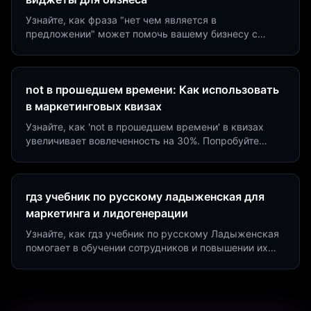
Узнайте, как фраза "нет чем является в
предложении" может помочь вашему бизнесу с
помощью квизов и виджетов. Увеличьте конверсию
на 40%!
not в прошедшем времени: Как использовать
в маркетинговых квизах
Узнайте, как 'not в прошедшем времени' в квизах
увеличивает вовлеченность на 30%. Попробуйте
создать квиз за 5 минут на платформе Insaid
Marketing.
гдз учебник по русскому ладыженская для
маркетинга и лидогенерации
Узнайте, как гдз учебник по русскому Ладыженская
помогает в обучении сотрудников и повышении их
продуктивности. Интеграция квизов и виджетов.