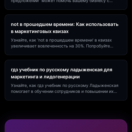
предложении" может помочь вашему бизнесу с
помощью квизов и виджетов. Увеличьте конверсию
на 40%!
not в прошедшем времени: Как использовать
в маркетинговых квизах
Узнайте, как 'not в прошедшем времени' в квизах
увеличивает вовлеченность на 30%. Попробуйте
создать квиз за 5 минут на платформе Insaid
Marketing.
гдз учебник по русскому ладыженская для
маркетинга и лидогенерации
Узнайте, как гдз учебник по русскому Ладыженская
помогает в обучении сотрудников и повышении их
продуктивности. Интеграция квизов и виджетов.