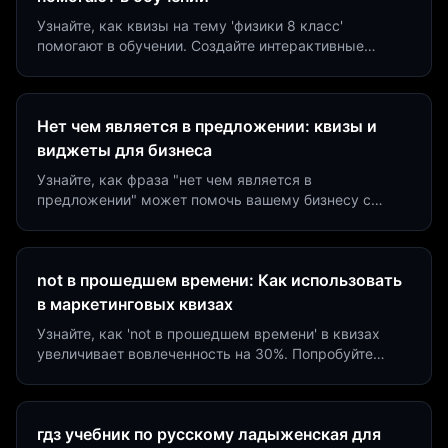
Узнайте, как квизы на тему 'физики 8 класс'
помогают в обучении. Создайте интерактивные
виджеты за 5 минут и увеличьте конверсию до 40%.
Нет чем является в предложении: квизы и
виджеты для бизнеса
Узнайте, как фраза "нет чем является в
предложении" может помочь вашему бизнесу с
помощью квизов и виджетов. Увеличьте конверсию
на 40%!
not в прошедшем времени: Как использовать
в маркетинговых квизах
Узнайте, как 'not в прошедшем времени' в квизах
увеличивает вовлеченность на 30%. Попробуйте
создать квиз за 5 минут на платформе Insaid
Marketing.
гдз учебник по русскому ладыженская для