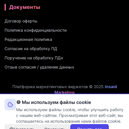
Документы
Договор оферты
Политика конфиденциальности
Редакционная политика
Согласие на обработку ПД
Поручение на обработку ПДн
Отзыв согласия / удаление данных
Платформа маркетинговых виджетов © 2025
Insaid
Marketing
ИП Мухамадеев Р.А. | ИНН: 740704342750 | ОГРНИП:
🍪 Мы используем файлы cookie
321745600019048
Мы используем файлы cookie, чтобы улучшить работу
Оператор персональных данных. Рег. №
74-25-030077
в реестре
с нашим веб-сайтом. Просматривая этот веб-сайт, вы
Роскомнадзора (Приказ № 108 от 03.06.2025)
соглашаетесь на использование нами файлов cookie.