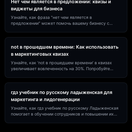
Нет чем является в предложении: квизы и
виджеты для бизнеса
Узнайте, как фраза "нет чем является в
предложении" может помочь вашему бизнесу с
помощью квизов и виджетов. Увеличьте конверсию
на 40%!
not в прошедшем времени: Как использовать
в маркетинговых квизах
Узнайте, как 'not в прошедшем времени' в квизах
увеличивает вовлеченность на 30%. Попробуйте
создать квиз за 5 минут на платформе Insaid
Marketing.
гдз учебник по русскому ладыженская для
маркетинга и лидогенерации
Узнайте, как гдз учебник по русскому Ладыженская
помогает в обучении сотрудников и повышении их
продуктивности. Интеграция квизов и виджетов.