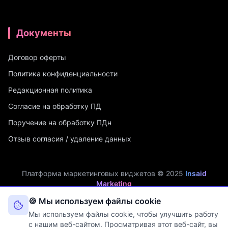
Документы
Договор оферты
Политика конфиденциальности
Редакционная политика
Согласие на обработку ПД
Поручение на обработку ПДн
Отзыв согласия / удаление данных
Платформа маркетинговых виджетов © 2025
Insaid
Marketing
ИП Мухамадеев Р.А. | ИНН: 740704342750 | ОГРНИП:
🍪 Мы используем файлы cookie
321745600019048
Мы используем файлы cookie, чтобы улучшить работу
Оператор персональных данных. Рег. №
74-25-030077
в реестре
с нашим веб-сайтом. Просматривая этот веб-сайт, вы