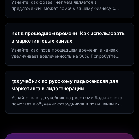
Узнайте, как фраза "нет чем является в
предложении" может помочь вашему бизнесу с
помощью квизов и виджетов. Увеличьте конверсию
на 40%!
not в прошедшем времени: Как использовать
в маркетинговых квизах
Узнайте, как 'not в прошедшем времени' в квизах
увеличивает вовлеченность на 30%. Попробуйте
создать квиз за 5 минут на платформе Insaid
Marketing.
гдз учебник по русскому ладыженская для
маркетинга и лидогенерации
Узнайте, как гдз учебник по русскому Ладыженская
помогает в обучении сотрудников и повышении их
продуктивности. Интеграция квизов и виджетов.