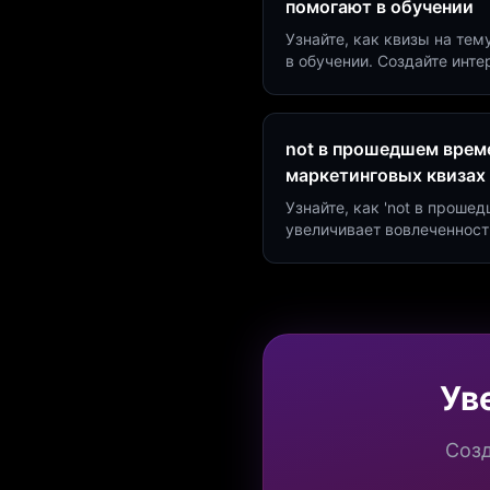
помогают в обучении
Узнайте, как квизы на тем
в обучении. Создайте инт
минут и увеличьте конвер
not в прошедшем време
маркетинговых квизах
Узнайте, как 'not в проше
увеличивает вовлеченност
создать квиз за 5 минут н
Marketing.
Ув
Созд