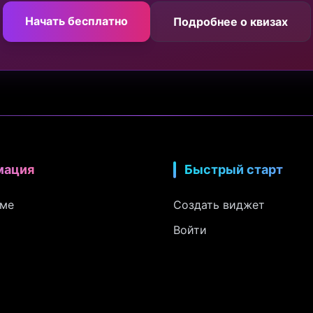
Начать бесплатно
Подробнее о квизах
мация
Быстрый старт
рме
Создать виджет
Войти