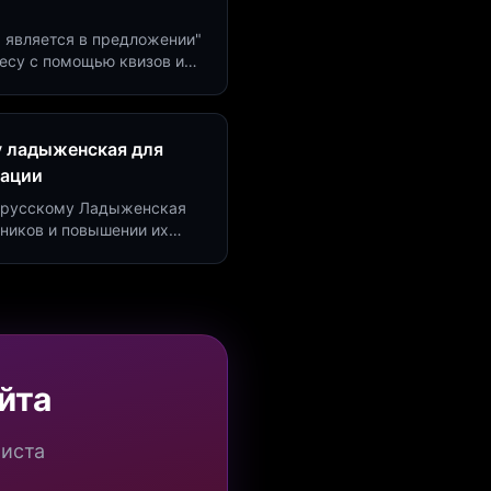
м является в предложении"
есу с помощью квизов и
рсию на 40%!
у ладыженская для
рации
по русскому Ладыженская
дников и повышении их
я квизов и виджетов.
йта
миста