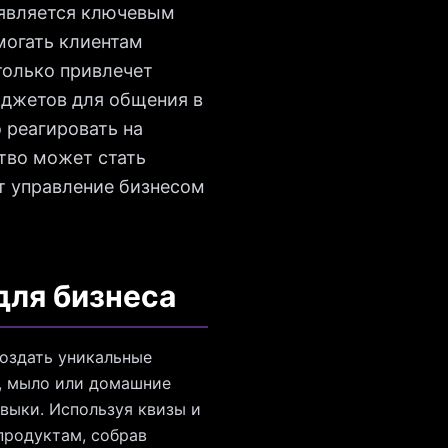
 является ключевым
могать клиентам
только привлечет
иджетов для общения в
 реагировать на
тво может стать
т управление бизнесом
для бизнеса
создать уникальные
, мыло или домашние
авыки. Используя квизы и
 продуктам, собрав