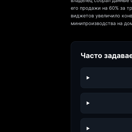
владелец собрал данные 
его продажи на 60% за т
виджетов увеличило конв
минипроизводства на дом
Часто задава