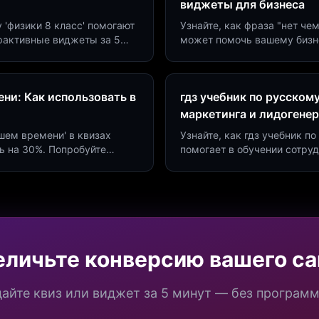
виджеты для бизнеса
у 'физики 8 класс' помогают
Узнайте, как фраза "нет че
ерактивные виджеты за 5
может помочь вашему бизн
сию до 40%.
виджетов. Увеличьте конве
ни: Как использовать в
гдз учебник по русском
маркетинга и лидогене
дшем времени' в квизах
Узнайте, как гдз учебник 
ь на 30%. Попробуйте
помогает в обучении сотру
а платформе Insaid
продуктивности. Интеграци
еличьте конверсию вашего са
айте квиз или виджет за 5 минут — без програм