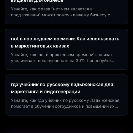
виджеты для бизнеса
Узнайте, как фраза "нет чем является в
предложении" может помочь вашему бизнесу с
помощью квизов и виджетов. Увеличьте конверсию
на 40%!
not в прошедшем времени: Как использовать
в маркетинговых квизах
Узнайте, как 'not в прошедшем времени' в квизах
увеличивает вовлеченность на 30%. Попробуйте
создать квиз за 5 минут на платформе Insaid
Marketing.
гдз учебник по русскому ладыженская для
маркетинга и лидогенерации
Узнайте, как гдз учебник по русскому Ладыженская
помогает в обучении сотрудников и повышении их
продуктивности. Интеграция квизов и виджетов.