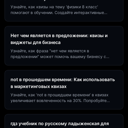
Узнайте, как квизы на тему 'физики 8 класс'
помогают в обучении. Создайте интерактивные
виджеты за 5 минут и увеличьте конверсию до 40%.
Нет чем является в предложении: квизы и
виджеты для бизнеса
Узнайте, как фраза "нет чем является в
предложении" может помочь вашему бизнесу с
помощью квизов и виджетов. Увеличьте конверсию
на 40%!
not в прошедшем времени: Как использовать
в маркетинговых квизах
Узнайте, как 'not в прошедшем времени' в квизах
увеличивает вовлеченность на 30%. Попробуйте
создать квиз за 5 минут на платформе Insaid
Marketing.
гдз учебник по русскому ладыженская для