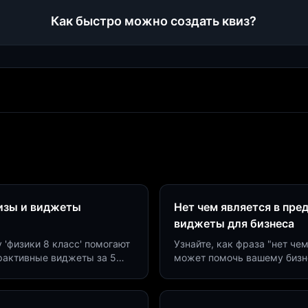
Как быстро можно создать квиз?
визы и виджеты
Нет чем является в пре
виджеты для бизнеса
у 'физики 8 класс' помогают
Узнайте, как фраза "нет че
ерактивные виджеты за 5
может помочь вашему бизн
сию до 40%.
виджетов. Увеличьте конве