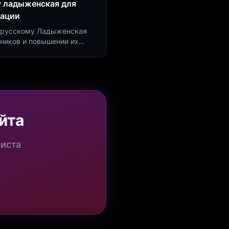
у ладыженская для
рации
по русскому Ладыженская
дников и повышении их
я квизов и виджетов.
йта
миста