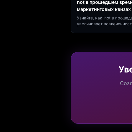
not в прошедшем време
маркетинговых квизах
Узнайте, как 'not в проше
увеличивает вовлеченност
создать квиз за 5 минут н
Marketing.
Ув
Созд