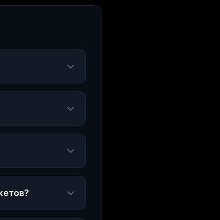
жетов?