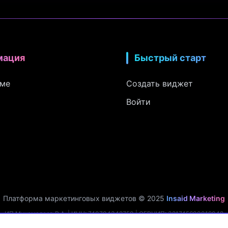
мация
Быстрый старт
рме
Создать виджет
Войти
Платформа маркетинговых виджетов © 2025
Insaid Marketing
ИП Мухамадеев Р.А. | ИНН: 740704342750 | ОГРНИП: 321745600019048
льных данных. Рег. №
74-25-030077
в реестре Роскомнадзора (Приказ № 1