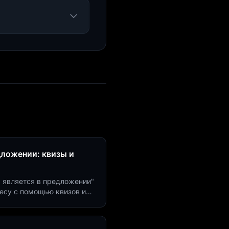
дложении: квизы и
м является в предложении"
есу с помощью квизов и
рсию на 40%!