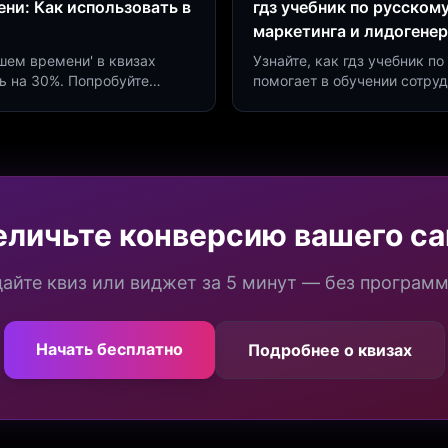
ни: Как использовать в
гдз учебник по русском
маркетинга и лидогене
дшем времени' в квизах
Узнайте, как гдз учебник 
ь на 30%. Попробуйте
помогает в обучении сотру
а платформе Insaid
продуктивности. Интеграци
еличьте конверсию вашего са
айте квиз или виджет за 5 минут — без програм
Начать бесплатно
Подробнее о квизах