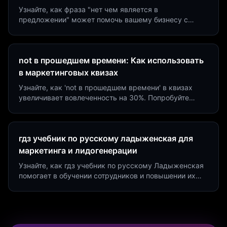
Узнайте, как фраза "нет чем является в
предложении" может помочь вашему бизнесу с
помощью квизов и виджетов. Увеличьте конверсию
на 40%!
not в прошедшем времени: Как использовать
в маркетинговых квизах
Узнайте, как 'not в прошедшем времени' в квизах
увеличивает вовлеченность на 30%. Попробуйте
создать квиз за 5 минут на платформе Insaid
Marketing.
гдз учебник по русскому ладыженская для
маркетинга и лидогенерации
Узнайте, как гдз учебник по русскому Ладыженская
помогает в обучении сотрудников и повышении их
продуктивности. Интеграция квизов и виджетов.