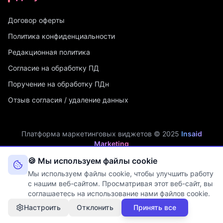
Договор оферты
Политика конфиденциальности
Редакционная политика
Согласие на обработку ПД
Поручение на обработку ПДн
Отзыв согласия / удаление данных
Платформа маркетинговых виджетов © 2025
Insaid
Marketing
ИП Мухамадеев Р.А. | ИНН: 740704342750 | ОГРНИП:
🍪 Мы используем файлы cookie
321745600019048
Мы используем файлы cookie, чтобы улучшить работу
Оператор персональных данных. Рег. №
74-25-030077
в реестре
с нашим веб-сайтом. Просматривая этот веб-сайт, вы
Роскомнадзора (Приказ № 108 от 03.06.2025)
соглашаетесь на использование нами файлов cookie.
Настроить
Отклонить
Принять все