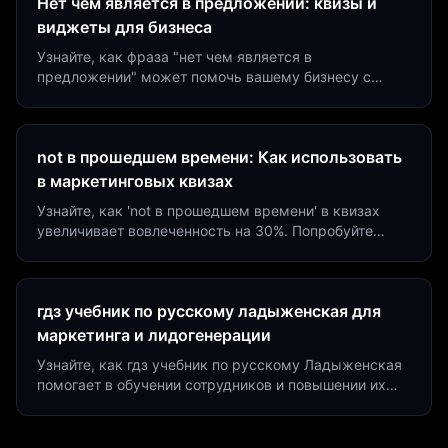
Нет чем является в предложении: квизы и
виджеты для бизнеса
Узнайте, как фраза "нет чем является в
предложении" может помочь вашему бизнесу с
помощью квизов и виджетов. Увеличьте конверсию
на 40%!
not в прошедшем времени: Как использовать
в маркетинговых квизах
Узнайте, как 'not в прошедшем времени' в квизах
увеличивает вовлеченность на 30%. Попробуйте
создать квиз за 5 минут на платформе Insaid
Marketing.
гдз учебник по русскому ладыженская для
маркетинга и лидогенерации
Узнайте, как гдз учебник по русскому Ладыженская
помогает в обучении сотрудников и повышении их
продуктивности. Интеграция квизов и виджетов.