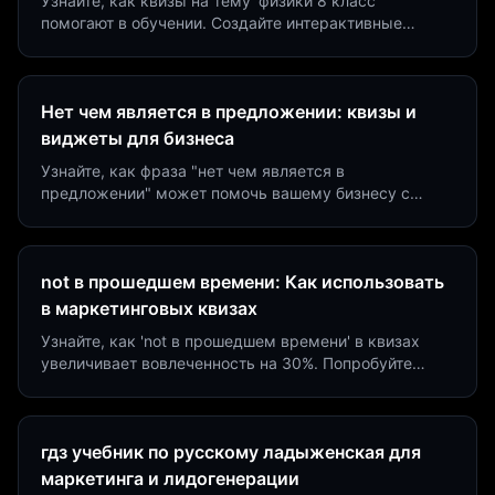
Узнайте, как квизы на тему 'физики 8 класс'
помогают в обучении. Создайте интерактивные
виджеты за 5 минут и увеличьте конверсию до 40%.
Нет чем является в предложении: квизы и
виджеты для бизнеса
Узнайте, как фраза "нет чем является в
предложении" может помочь вашему бизнесу с
помощью квизов и виджетов. Увеличьте конверсию
на 40%!
not в прошедшем времени: Как использовать
в маркетинговых квизах
Узнайте, как 'not в прошедшем времени' в квизах
увеличивает вовлеченность на 30%. Попробуйте
создать квиз за 5 минут на платформе Insaid
Marketing.
гдз учебник по русскому ладыженская для
маркетинга и лидогенерации