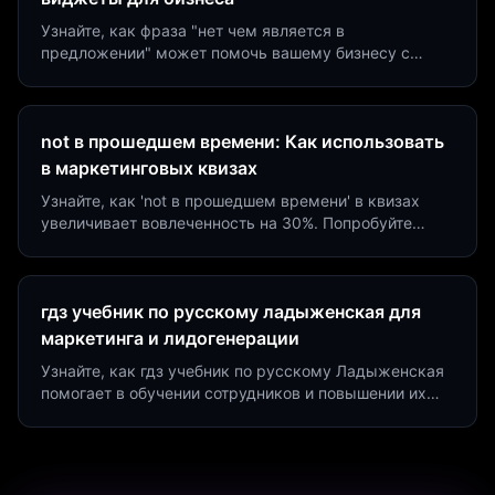
Узнайте, как фраза "нет чем является в
предложении" может помочь вашему бизнесу с
помощью квизов и виджетов. Увеличьте конверсию
на 40%!
not в прошедшем времени: Как использовать
в маркетинговых квизах
Узнайте, как 'not в прошедшем времени' в квизах
увеличивает вовлеченность на 30%. Попробуйте
создать квиз за 5 минут на платформе Insaid
Marketing.
гдз учебник по русскому ладыженская для
маркетинга и лидогенерации
Узнайте, как гдз учебник по русскому Ладыженская
помогает в обучении сотрудников и повышении их
продуктивности. Интеграция квизов и виджетов.