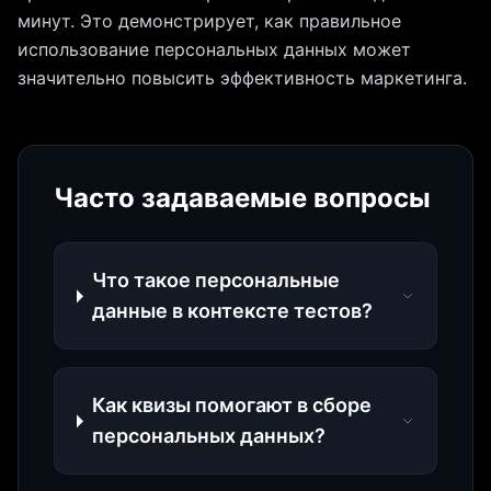
минут. Это демонстрирует, как правильное
использование персональных данных может
значительно повысить эффективность маркетинга.
Часто задаваемые вопросы
Что такое персональные
данные в контексте тестов?
Как квизы помогают в сборе
персональных данных?