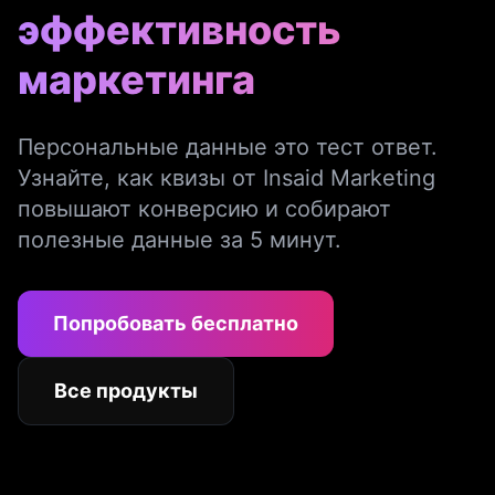
эффективность
маркетинга
Персональные данные это тест ответ.
Узнайте, как квизы от Insaid Marketing
повышают конверсию и собирают
полезные данные за 5 минут.
Попробовать бесплатно
Все продукты