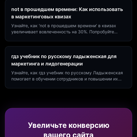
not в прошедшем времени: Как использовать
в маркетинговых квизах
Узнайте, как 'not в прошедшем времени' в квизах
увеличивает вовлеченность на 30%. Попробуйте
создать квиз за 5 минут на платформе Insaid
Marketing.
гдз учебник по русскому ладыженская для
маркетинга и лидогенерации
Узнайте, как гдз учебник по русскому Ладыженская
помогает в обучении сотрудников и повышении их
продуктивности. Интеграция квизов и виджетов.
Увеличьте конверсию
вашего сайта