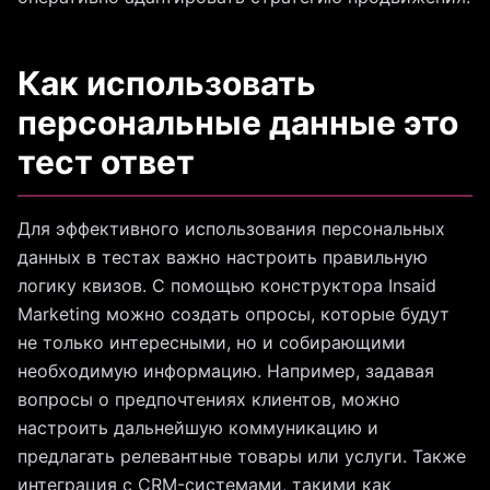
Как использовать
персональные данные это
тест ответ
Для эффективного использования персональных
данных в тестах важно настроить правильную
логику квизов. С помощью конструктора Insaid
Marketing можно создать опросы, которые будут
не только интересными, но и собирающими
необходимую информацию. Например, задавая
вопросы о предпочтениях клиентов, можно
настроить дальнейшую коммуникацию и
предлагать релевантные товары или услуги. Также
интеграция с CRM-системами, такими как