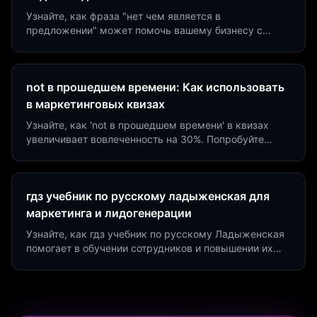
Узнайте, как фраза "нет чем является в
предложении" может помочь вашему бизнесу с
помощью квизов и виджетов. Увеличьте конверсию
на 40%!
not в прошедшем времени: Как использовать
в маркетинговых квизах
Узнайте, как 'not в прошедшем времени' в квизах
увеличивает вовлеченность на 30%. Попробуйте
создать квиз за 5 минут на платформе Insaid
Marketing.
гдз учебник по русскому ладыженская для
маркетинга и лидогенерации
Узнайте, как гдз учебник по русскому Ладыженская
помогает в обучении сотрудников и повышении их
продуктивности. Интеграция квизов и виджетов.