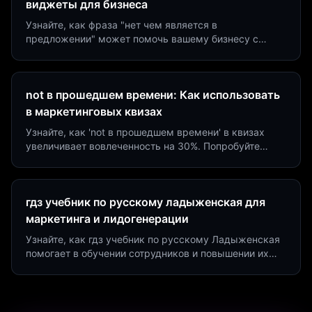
виджеты для бизнеса
Узнайте, как фраза "нет чем является в
предложении" может помочь вашему бизнесу с
помощью квизов и виджетов. Увеличьте конверсию
на 40%!
not в прошедшем времени: Как использовать
в маркетинговых квизах
Узнайте, как 'not в прошедшем времени' в квизах
увеличивает вовлеченность на 30%. Попробуйте
создать квиз за 5 минут на платформе Insaid
Marketing.
гдз учебник по русскому ладыженская для
маркетинга и лидогенерации
Узнайте, как гдз учебник по русскому Ладыженская
помогает в обучении сотрудников и повышении их
продуктивности. Интеграция квизов и виджетов.