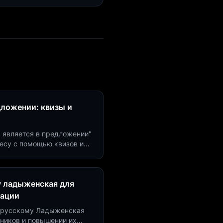
дложении: квизы и
м является в предложении"
есу с помощью квизов и
рсию на 40%!
у ладыженская для
рации
по русскому Ладыженская
дников и повышении их