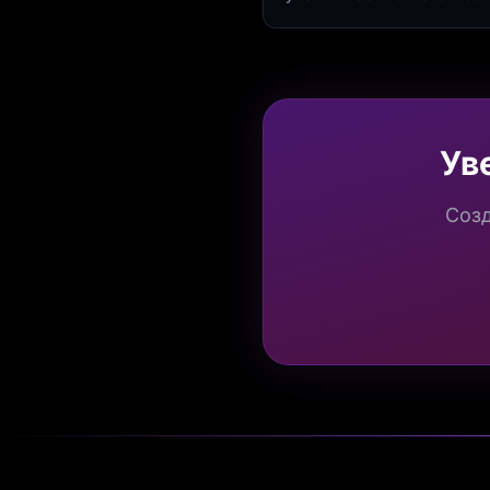
создать квиз за 5 минут н
Marketing.
Ув
Созд