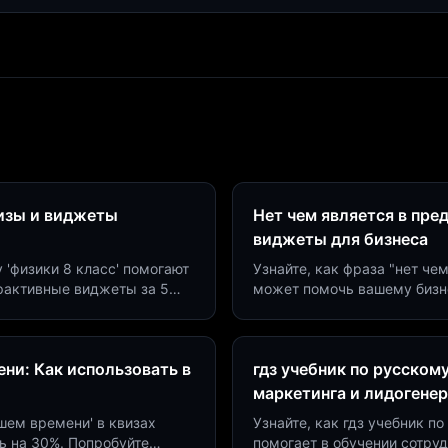
визы и виджеты
Нет чем является в пре
виджеты для бизнеса
у 'физики 8 класс' помогают
Узнайте, как фраза "нет че
ерактивные виджеты за 5
может помочь вашему бизн
сию до 40%.
виджетов. Увеличьте конве
ни: Как использовать в
гдз учебник по русском
маркетинга и лидогене
дшем времени' в квизах
Узнайте, как гдз учебник 
ь на 30%. Попробуйте
помогает в обучении сотру