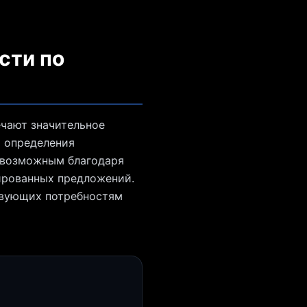
сти по
ечают значительное
я определения
о возможным благодаря
ированных предложений.
твующих потребностям