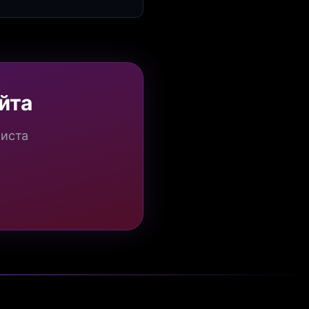
я квизов и виджетов.
йта
миста