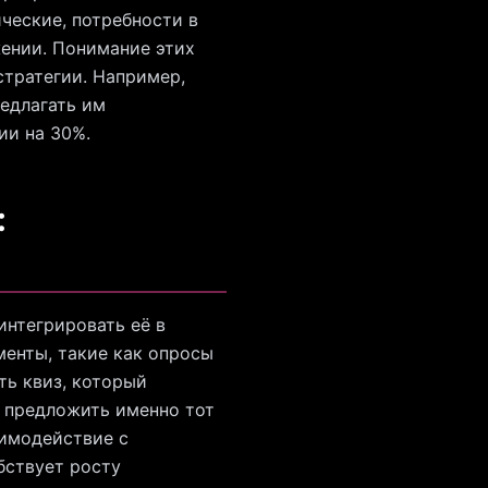
ческие, потребности в
жении. Понимание этих
стратегии. Например,
редлагать им
ии на 30%.
:
интегрировать её в
менты, такие как опросы
ть квиз, который
ь предложить именно тот
аимодействие с
бствует росту