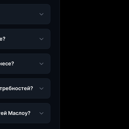
е?
несе?
отребностей?
тей Маслоу?