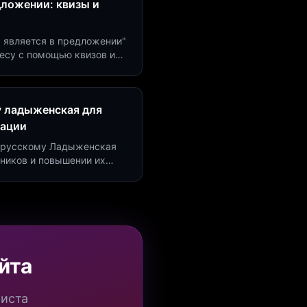
дложении: квизы и
м является в предложении"
есу с помощью квизов и
рсию на 40%!
у ладыженская для
рации
по русскому Ладыженская
дников и повышении их
я квизов и виджетов.
йта
миста