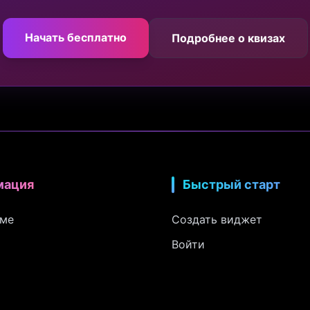
Начать бесплатно
Подробнее о квизах
мация
Быстрый старт
рме
Создать виджет
Войти