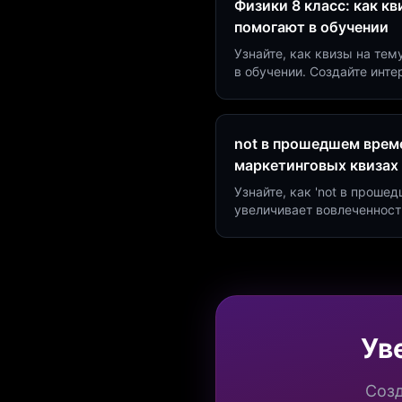
Физики 8 класс: как к
помогают в обучении
Узнайте, как квизы на тем
в обучении. Создайте инт
минут и увеличьте конвер
not в прошедшем време
маркетинговых квизах
Узнайте, как 'not в проше
увеличивает вовлеченност
создать квиз за 5 минут н
Marketing.
Ув
Созд