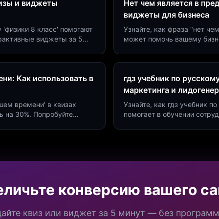
визы и виджеты
Нет чем является в пре
виджеты для бизнеса
у 'физики 8 класс' помогают
Узнайте, как фраза "нет че
ерактивные виджеты за 5
может помочь вашему бизн
сию до 40%.
виджетов. Увеличьте конве
ни: Как использовать в
гдз учебник по русском
маркетинга и лидогене
дшем времени' в квизах
Узнайте, как гдз учебник 
ь на 30%. Попробуйте
помогает в обучении сотру
а платформе Insaid
продуктивности. Интеграци
еличьте конверсию вашего са
айте квиз или виджет за 5 минут — без програм