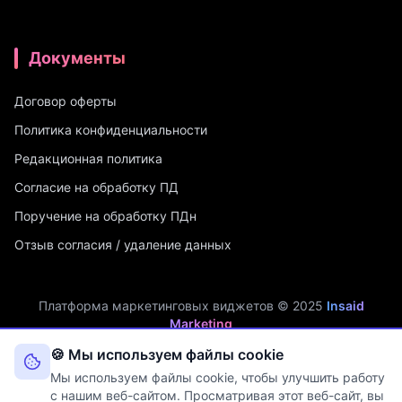
Документы
Договор оферты
Политика конфиденциальности
Редакционная политика
Согласие на обработку ПД
Поручение на обработку ПДн
Отзыв согласия / удаление данных
Платформа маркетинговых виджетов © 2025
Insaid
Marketing
ИП Мухамадеев Р.А. | ИНН: 740704342750 | ОГРНИП:
🍪 Мы используем файлы cookie
321745600019048
Мы используем файлы cookie, чтобы улучшить работу
Оператор персональных данных. Рег. №
74-25-030077
в реестре
с нашим веб-сайтом. Просматривая этот веб-сайт, вы